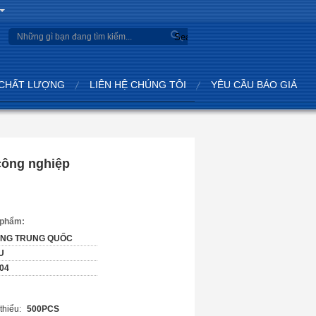
Search
 CHẤT LƯỢNG
LIÊN HỆ CHÚNG TÔI
YÊU CẦU BÁO GIÁ
công nghiệp
n phẩm:
ING TRUNG QUỐC
U
04
thiểu:
500PCS