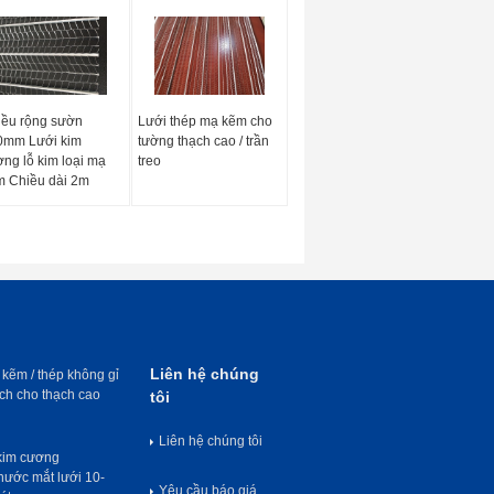
iều rộng sườn
Lưới thép mạ kẽm cho
0mm Lưới kim
tường thạch cao / trần
ng lỗ kim loại mạ
treo
m Chiều dài 2m
Liên hệ chúng
 kẽm / thép không gỉ
ạch cho thạch cao
tôi
Liên hệ chúng tôi
kim cương
ước mắt lưới 10-
Yêu cầu báo giá