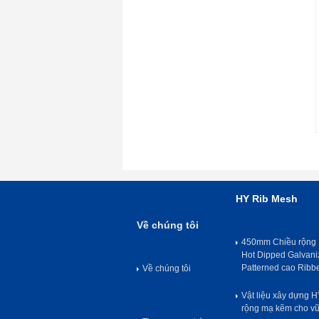
HY Rib Mesh
Về chúng tôi
450mm Chiều rộng 
Hot Dipped Galvan
Patterned cao Ribb
Về chúng tôi
Vật liệu xây dựng 
rộng mạ kẽm cho v