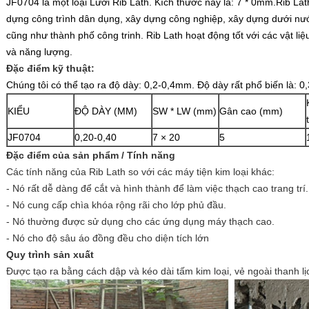
JF0704 là một loại Lưới Rib Lath. Kích thước này là: 7 * 0mm.Rib La
dựng công trình dân dụng, xây dựng công nghiệp, xây dựng dưới nướ
cũng như thành phố công trinh.
Rib Lath hoạt động tốt với các vật liệ
và năng lượng.
Đặc điểm kỹ thuật:
Chúng tôi có thể tạo ra độ dày: 0,2-0,4mm.
Độ dày rất phổ biến là: 
KIỂU
ĐỘ DÀY (MM)
SW * LW (mm)
Gân cao (mm)
JF0704
0,20-0,40
7 × 20
5
Đặc điểm của sản phẩm / Tính năng
Các tính năng của Rib Lath so với các máy tiện kim loại khác:
- Nó rất dễ dàng để cắt và hình thành để làm việc thạch cao trang trí.
- Nó cung cấp chìa khóa rộng rãi cho lớp phủ đầu.
- Nó thường được sử dụng cho các ứng dụng máy thạch cao.
- Nó cho độ sâu áo đồng đều cho diện tích lớn
Quy trình sản xuất
Được tạo ra bằng cách dập và kéo dài tấm kim loại, vẻ ngoài thanh lị