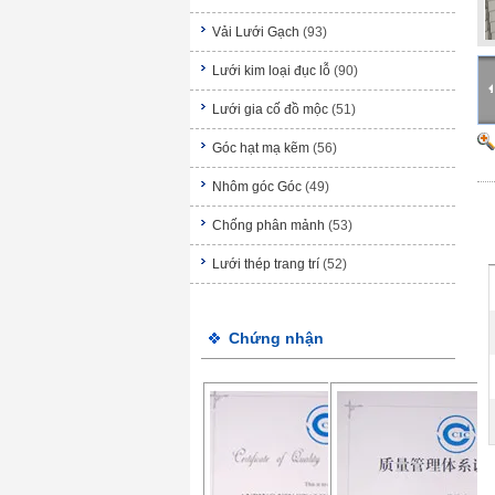
Vải Lưới Gạch
(93)
Lưới kim loại đục lỗ
(90)
Lưới gia cố đồ mộc
(51)
Góc hạt mạ kẽm
(56)
Nhôm góc Góc
(49)
Chống phân mảnh
(53)
Lưới thép trang trí
(52)
Chứng nhận