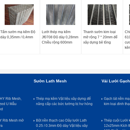
Tấm sườn mạ kẽm Độ
Lưới thép mạ kẽm
Thanh sườn kim loại
Ch
dày 0,35mm / 0,4mm
Jf0708 Độ dày 0,28mm
mở rộng 7 * 20mm để
61
Chiều rộng 600mm
xây dựng bê tông
cươ
kẽ
Sườn Lath Mesh
Vải Lưới Gạch
HY Rib Mesh,
Thép mạ kẽm Vật liệu xây dựng để
Gạch lát nền mạ
ized U Mẫu
nâng cấp các bức tường bị hư hỏng
kim loại đinh th
ed
HY Rib Mesh mở
Bột nền thạch cao Dây lưới Lath
Thép cuội Lưới 
ữa
0.25 / 0.3mm Độ dày Vật liệu xây
12x25mm Kích th