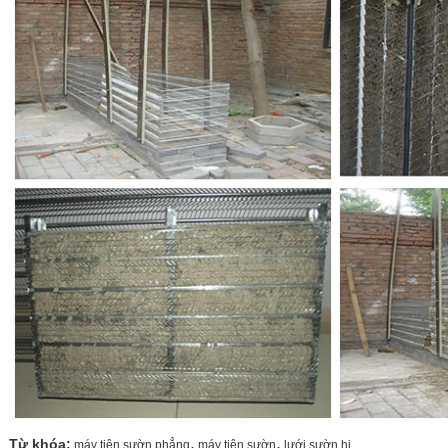
,
,
Từ khóa:
máy tiện sườn phẳng
máy tiện sườn
lưới sườn hi