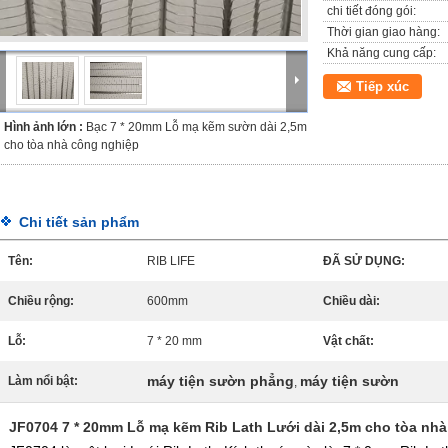
chi tiết đóng gói:
Thời gian giao hàng:
Khả năng cung cấp:
Tiếp xúc
Hình ảnh lớn :
Bạc 7 * 20mm Lỗ mạ kẽm sườn dài 2,5m
cho tòa nhà công nghiệp
Chi tiết sản phẩm
Tên:
RIB LIFE
ĐÃ SỬ DỤNG:
Chiều rộng:
600mm
Chiều dài:
Lỗ:
7 * 20 mm
Vật chất:
máy tiện sườn phẳng
máy tiện sườn
Làm nổi bật:
,
JF0704 7 * 20mm Lỗ mạ kẽm Rib Lath Lưới dài 2,5m cho tòa nh