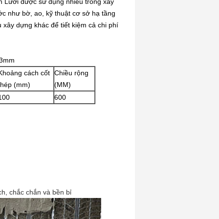
th Lưới được
sử dụng nhiều trong xây
c như bờ, ao, kỹ thuật cơ sở hạ tầng
u xây dựng khác để tiết kiệm cả chi phí
0,3mm
Khoảng cách cốt
Chiều rộng
thép (mm)
(MM)
100
600
ch, chắc chắn và bền bỉ