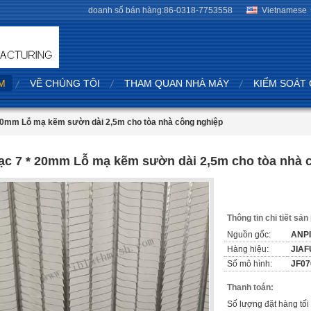
doanh số bán hàng:
86-0318-7753558
Vietnamese
M
VỀ CHÚNG TÔI
THAM QUAN NHÀ MÁY
KIỂM SOÁT
20mm Lỗ mạ kẽm sườn dài 2,5m cho tòa nhà công nghiệp
ạc 7 * 20mm Lỗ mạ kẽm sườn dài 2,5m cho tòa nhà 
Thông tin chi tiết sả
Nguồn gốc:
ANP
Hàng hiệu:
JIAF
Số mô hình:
JF07
Thanh toán:
Số lượng đặt hàng tối 