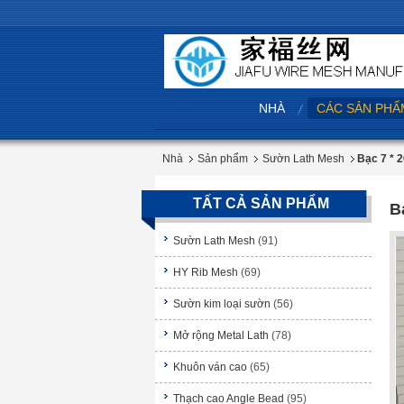
NHÀ
CÁC SẢN PHẨ
Nhà
Sản phẩm
Sườn Lath Mesh
Bạc 7 * 
TẤT CẢ SẢN PHẨM
B
Sườn Lath Mesh
(91)
HY Rib Mesh
(69)
Sườn kim loại sườn
(56)
Mở rộng Metal Lath
(78)
Khuôn ván cao
(65)
Thạch cao Angle Bead
(95)