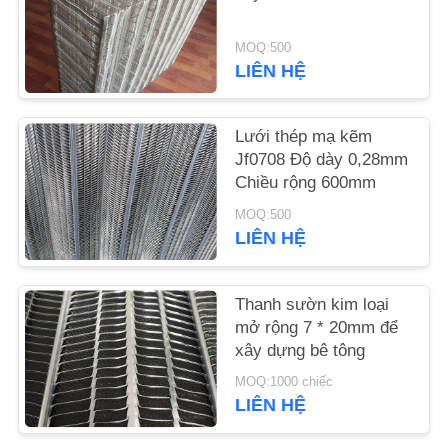
YÊU
CẦU
MOQ:500
LIÊN HỆ
BÁO
GIÁ
Lưới thép mạ kẽm
Jf0708 Độ dày 0,28mm
SƠ
Chiều rộng 600mm
ĐỒ
MOQ:500
TRANG
LIÊN HỆ
WEB
Thanh sườn kim loại
mở rộng 7 * 20mm để
PRIVACY
xây dựng bê tông
POLICY
MOQ:1000 chiếc
LIÊN HỆ