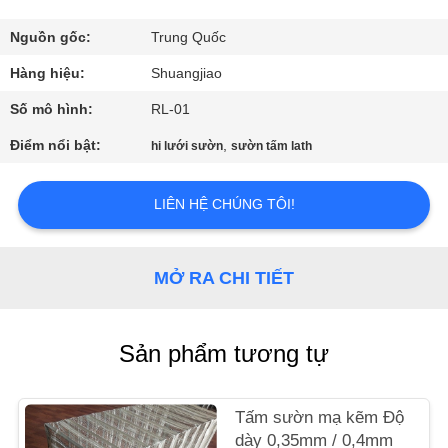
QUAN
NHÀ
Nguồn gốc:
Trung Quốc
MÁY
Hàng hiệu:
Shuangjiao
Số mô hình:
RL-01
KIỂM
Điểm nổi bật:
,
hi lưới sườn
sườn tấm lath
SOÁT
CHẤT
LIÊN HỆ CHÚNG TÔI!
LƯỢNG
MỞ RA CHI TIẾT
LIÊN
HỆ
Sản phẩm tương tự
CHÚNG
TÔI
Tấm sườn mạ kẽm Độ
dày 0,35mm / 0,4mm